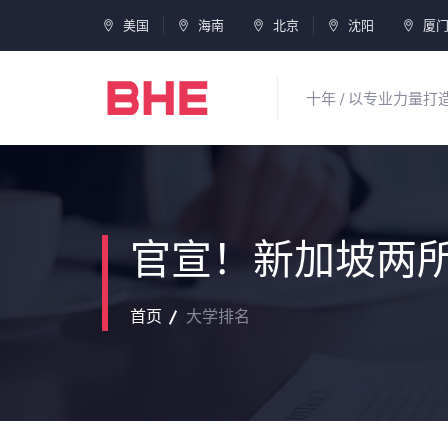
美国
海南
北京
沈阳
厦
十年 / 以专业力量
官宣！新加坡两
首页
大学排名