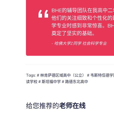
BHE的辅导团队在我高中
他们的关注细致和个性化的
学专业时感到非常惊喜。B
奠定了坚实的基础。
- 哈佛大学Z同学 社会科学专业
Tags:
# 林肯萨德区域高中（公立）
# 韦斯特伍德
读学校
# 斯坦福中学
# 路德东北高中
给您推荐的
老师在线