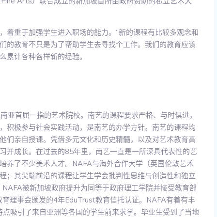
y of Fine Arts）联合成立的新加坡首所由政府资助的私立艺术大
，着重于加强学生进入职场的能力。“新的课程有比较多观念和
们的教育不只是为了帮助学生去寻找个工作。我们的教育应该
么累计各种各样新的经验。
是东南亚首屈一指的艺术院校。南艺的课程要求严格、与时俱进，
，积极参与社会实践活动，是南艺的办学方针。南艺的课程均
他们亲自授课。凭借多元文化和历史精髓，以及对艺术教育高
习并成长。在过去的85年里，南艺一直是一所深具代表性的艺
培养了不少美术人才。NAFA与海外合作大学（英国伦敦艺术
程；其尖端前沿的课程让学生学会批判性思维与创造性和独立
，NAFA被新加坡政府提升为同等于政府理工学院并接受教育部
理事会颁发的4年EduTrust教育信托认证。NAFA有着有丰
的特点吸引了来自亚洲等各国的学生前来求学。毕业生受到了当地