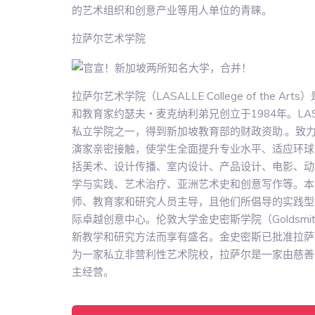
的艺术组织和创意产业等用人单位的青睐。
拉萨尔艺术学院
拉萨尔艺术学院（LASALLE College of th
和教育家约瑟夫・麦克纳利弟兄创立于1984年。LA
私立学院之一，得到新加坡教育部的财政资助.。致
演家亲密接触，使学生全面提升专业水平、适应环球
括美术、设计传播、室内设计、产品设计、电影、动
学与实践、艺术治疗、亚洲艺术史和创意写作等。本
师、教育家和研究人员主导，且他们所倡导的实践型
际卓越创意中心。伦敦大学金史密斯学院（Goldsm
新教学和研究方法而享有盛名。金史密斯已批准拉萨
为一家私立非营利性艺术院校，拉萨尔是一家由慈善
主经营。