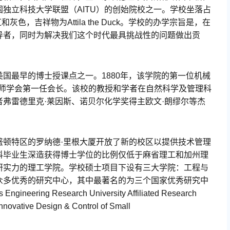
独立科技大学联盟（AITU）的创始院校之一。学校坐落占
色，吉祥物为Attila the Duck。学校的办学宗旨是，在
导者，同时为解决我们这个时代最具挑战性的问题做出贡
国最早的博士授课点之一。1880年，该学院的第一位机械
程师学会第一任会长。该校的教授和学者在自然科学及管理科
弗雷德里克·莱因斯、诺贝尔化学奖得主欧文·朗缪尔等杰
盛顿特区的罗纳德·里根大厦开放了新的校区以提供技术管理
科毕业生深造获得博士学位的比例仅低于麻省理工和加州理
研实力的理工学院。学校硕士项目下设有三大学院：工程与
众多优秀的研究中心，其中最著名的为三个国家优秀研究中
ineering Research University Affiliated Research
ovative Design & Control of Small