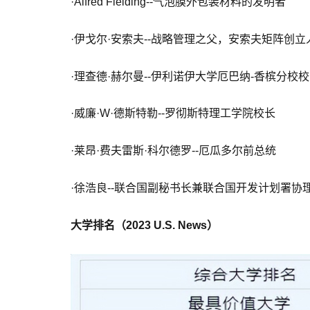
·Alfred Fielding--气泡膜外包装材料的发明者
·伊戈尔·安索夫--战略管理之父，安索夫矩阵创立
·理查德·赫尔曼--伊利诺伊大学厄巴纳-香槟分校
·威廉·W·德斯特勒--罗彻斯特理工学院校长
·莱昂·费夫雷斯·科尔德罗--厄瓜多尔前总统
·徐浩良--联合国副秘书长兼联合国开发计划署协
大学排名（2023 U.S. News）