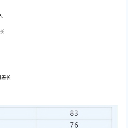
人
校长
理署长