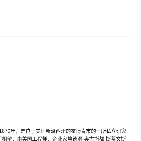
立于1870年，是位于美国新泽西州的霍博肯市的一所私立研究
相望，由美国工程师，企业家埃德温·奥古斯都·斯蒂文斯