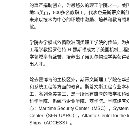
的遗产捐助创立，为最悠久的理工学院之一，美国
地55英亩，800多名教职工，代表色是斯蒂文斯红和灰
未来以技术为中心的环境中激励、培养和教育领
献。
学院办学模式依循欧洲同类理工学院的传统，为美
工程学教授罗伯特·H·瑟斯顿成为了美国机械工
学领域享有盛誉，培养出了诺贝尔物理学奖获得者
出人才。
除去霍博肯的主校区外，斯蒂文斯理工学院在华
和系统工程等方面的教育。斯蒂文斯工程专业本
工，名列全美第三，是一所具有雄厚的教学和科
科学学院、系统与企业学院、商学院。学院建有
心：Maritime Security Center（MSC），Systems Eng
Center（SER-UARC），Atlantic Center for the Inn
Ships（ACCESS）。