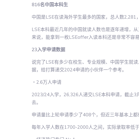
816名中国本科生
中国是LSE在读海外学生最多的国家，总人数2,281，
LSE本科最近几年的中国就读人数也是逐年递增，从
来说，能拿到一枚LSEoffer入读本科还是非常不容
23入学申请数据
说完了LSE有多少在校生、专业规模、中国学生就读人
据，给打算递交2024申请的小伙伴一个参考。
・2.6万人申请
2023/24入学，26,326人递交LSE本科申请，截
去。
申请量比上轮申请季少了408个，但近三年基本上都维
每年入学人数在1700-2000人之间，实际录取率低于