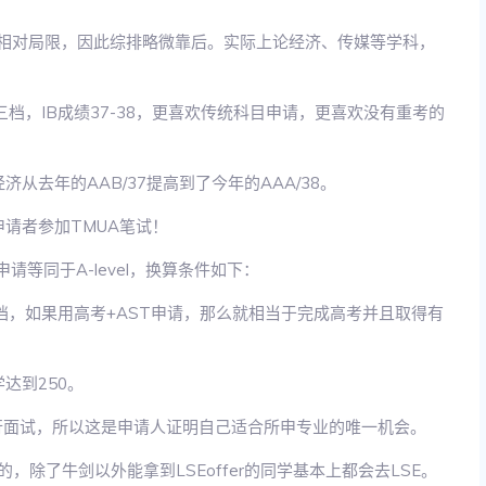
置相对局限，因此综排略微靠后。实际上论经济、传媒等学科，
和AAB三档，IB成绩37-38，更喜欢传统科目申请，更喜欢没有重考的
从去年的AAB/37提高到了今年的AAA/38。
申请者参加TMUA笔试！
等同于A-level，换算条件如下：
 AAB三档，如果用高考+AST申请，那么就相当于完成高考并且取得有
学达到250。
进行面试，所以这是申请人证明自己适合所申专业的唯一机会。
，除了牛剑以外能拿到LSEoffer的同学基本上都会去LSE。