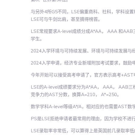
与另外4所G5不同，LSE偏重商科、社科，学科设
LSE可与牛剑比肩，甚至摘得榜首。
LSE常规要求A-level成绩分成A*AA， AAA 
学生。
2024入学环境与可持续发展、环境与可持续发展与经济
2024入学申请，经济专业新增附加考试要求，鼓励
今年开始可以接受高考申请了，官方表示高考+AST申请
LSE的A-level成绩要求分为A*AA， AAA，
竞争力的AST分数，换算A=210， A*=250。
数学学科A-level等级A*/A，相对应的也需要AST数
PS是LSE拒绝申请者最常用的理由，因为学校不
LSE录取率非常低，可以算得上是英国前几录取率低的