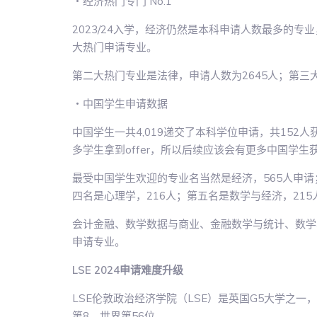
・经济热门专门 No.1
2023/24入学，经济仍然是本科申请人数最多的专
大热门申请专业。
第二大热门专业是法律，申请人数为2645人；第三
・中国学生申请数据
中国学生一共4,019递交了本科学位申请，共152人获
多学生拿到offer，所以后续应该会有更多中国学生
最受中国学生欢迎的专业名当然是经济，565人申请
四名是心理学，216人；第五名是数学与经济，215
会计金融、数学数据与商业、金融数学与统计、数学与
申请专业。
LSE 2024申请难度升级
LSE伦敦政治经济学院（LSE）是英国G5大学之一
第8、世界第56位。