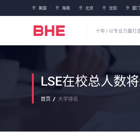
美国
海南
北京
沈阳
厦
十年 / 以专业力量
LSE在校总人数将
首页
大学排名