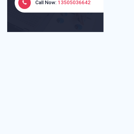
Call Now:
13505036642