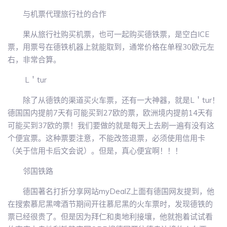
与机票代理旅行社的合作
果从旅行社购买机票，也可一起购买德铁票，是空白ICE
票，用票号在德铁机器上就能取到，通常价格在单程30欧元左
右，非常合算。
L＇tur
除了从德铁的渠道买火车票，还有一大神器，就是L＇tur！
德国国内提前7天有可能买到27欧的票，欧洲境内提前14天有
可能买到37欧的票！我们要做的就是每天上去刷一遍有没有这
个便宜票。这种票要注意，不能改签退票，必须使用信用卡
（关于信用卡后文会说）。但是，真心便宜啊！！！
邻国铁路
德国著名打折分享网站myDealZ上面有德国网友提到，他
在搜索慕尼黑啤酒节期间开往慕尼黑的火车票时，发现德铁的
票已经很贵了。但是因为拜仁和奥地利接壤，他就抱着试试看