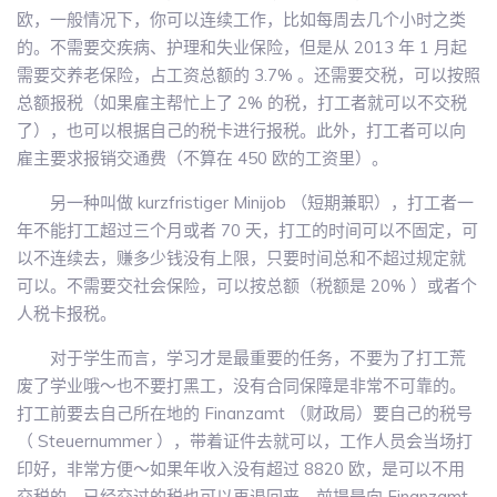
欧，一般情况下，你可以连续工作，比如每周去几个小时之类
的。不需要交疾病、护理和失业保险，但是从 2013 年 1 月起
需要交养老保险，占工资总额的 3.7% 。还需要交税，可以按照
总额报税（如果雇主帮忙上了 2% 的税，打工者就可以不交税
了），也可以根据自己的税卡进行报税。此外，打工者可以向
雇主要求报销交通费（不算在 450 欧的工资里）。
另一种叫做 kurzfristiger Minijob （短期兼职），打工者一
年不能打工超过三个月或者 70 天，打工的时间可以不固定，可
以不连续去，赚多少钱没有上限，只要时间总和不超过规定就
可以。不需要交社会保险，可以按总额（税额是 20% ）或者个
人税卡报税。
对于学生而言，学习才是最重要的任务，不要为了打工荒
废了学业哦～也不要打黑工，没有合同保障是非常不可靠的。
打工前要去自己所在地的 Finanzamt （财政局）要自己的税号
（ Steuernummer ），带着证件去就可以，工作人员会当场打
印好，非常方便～如果年收入没有超过 8820 欧，是可以不用
交税的，已经交过的税也可以再退回来，前提是向 Finanzamt