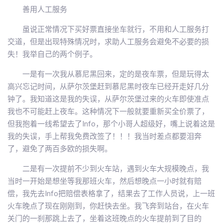
善用人工服务
虽说正常情况下买好票直接坐车就行，不用和人工服务打
交道，但是出现特殊情况时，求助人工服务会避免不必要的损
失！我举自己的两个例子。
一是有一次我从慕尼黑回来，定的是夜车票，但是玩得太
高兴忘记时间，从萨尔茨堡赶到慕尼黑时夜车已经开走好几分
钟了。我知道这是我的失误，从萨尔茨堡过来的火车即使准点
我也不可能赶上夜车。这种情况下一般就要重新买全价票了，
但我抱着一线希望去了Info，那个小哥人超级好，嘴上说着这是
我的失误，手上帮我免费改签了！！！我当时差点都要泪奔
了，避免了两百多欧的损失啊。
二是有一次提前不少到火车站，遇到火车大规模晚点，我
当时一开始是想坐等我那班火车，然后想晚点一小时就有赔
偿，我先去Info把赔偿表格拿了，结果去了工作人员说，上一班
火车晚点了现在刚刚到，你赶快去坐。我飞奔到站台，在火车
关门的一刹那跳上去了，坐着这班晚点的火车提前到了目的