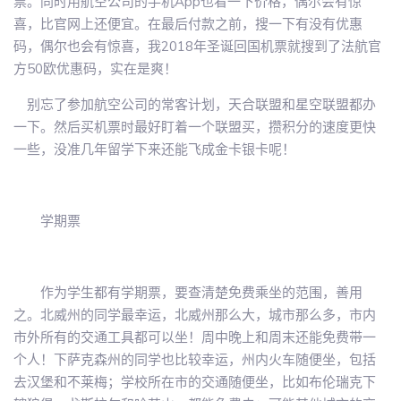
票。同时用航空公司的手机App也看一下价格，偶尔会有惊
喜，比官网上还便宜。在最后付款之前，搜一下有没有优惠
码，偶尔也会有惊喜，我2018年圣诞回国机票就搜到了法航官
方50欧优惠码，实在是爽！
别忘了参加航空公司的常客计划，天合联盟和星空联盟都办
一下。然后买机票时最好盯着一个联盟买，攒积分的速度更快
一些，没准几年留学下来还能飞成金卡银卡呢！
学期票
作为学生都有学期票，要查清楚免费乘坐的范围，善用
之。北威州的同学最幸运，北威州那么大，城市那么多，市内
市外所有的交通工具都可以坐！周中晚上和周末还能免费带一
个人！下萨克森州的同学也比较幸运，州内火车随便坐，包括
去汉堡和不莱梅；学校所在市的交通随便坐，比如布伦瑞克下