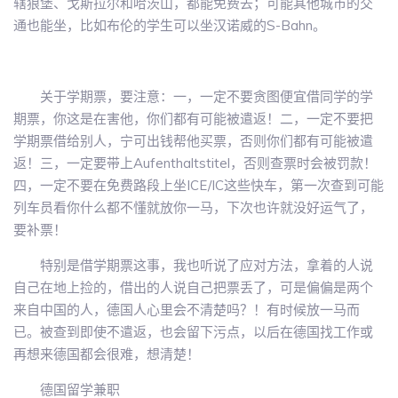
辖狼堡、戈斯拉尔和哈茨山，都能免费去；可能其他城市的交
通也能坐，比如布伦的学生可以坐汉诺威的S-Bahn。
关于学期票，要注意：一，一定不要贪图便宜借同学的学
期票，你这是在害他，你们都有可能被遣返！二，一定不要把
学期票借给别人，宁可出钱帮他买票，否则你们都有可能被遣
返！三，一定要带上Aufenthaltstitel，否则查票时会被罚款！
四，一定不要在免费路段上坐ICE/IC这些快车，第一次查到可能
列车员看你什么都不懂就放你一马，下次也许就没好运气了，
要补票！
特别是借学期票这事，我也听说了应对方法，拿着的人说
自己在地上捡的，借出的人说自己把票丢了，可是偏偏是两个
来自中国的人，德国人心里会不清楚吗？！有时候放一马而
已。被查到即使不遣返，也会留下污点，以后在德国找工作或
再想来德国都会很难，想清楚！
德国留学兼职