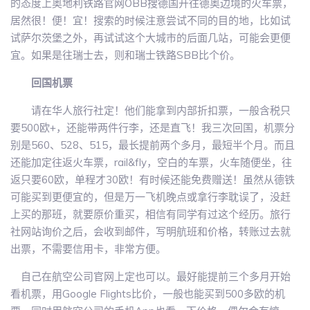
的态度上奥地利铁路官网OBB搜德国开往德奥边境的火车票，
居然很！便！宜！搜索的时候注意尝试不同的目的地，比如试
试萨尔茨堡之外，再试试这个大城市的后面几站，可能会更便
宜。如果是往瑞士去，则和瑞士铁路SBB比个价。
回国机票
请在华人旅行社定！他们能拿到内部折扣票，一般含税只
要500欧+，还能带两件行李，还是直飞！我三次回国，机票分
别是560、528、515，最长提前两个多月，最短半个月。而且
还能加定往返火车票，rail&fly，空白的车票，火车随便坐，往
返只要60欧，单程才30欧！有时候还能免费赠送！虽然从德铁
可能买到更便宜的，但是万一飞机晚点或拿行李耽误了，没赶
上买的那班，就要原价重买，相信有同学有过这个经历。旅行
社网站询价之后，会收到邮件，写明航班和价格，转账过去就
出票，不需要信用卡，非常方便。
自己在航空公司官网上定也可以。最好能提前三个多月开始
看机票，用Google Flights比价，一般也能买到500多欧的机