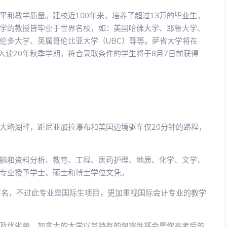
平和教学质量。建校近100年来，培养了超过13万的毕业生，
学的教授皆毕业于世界名校，如：美国哈佛大学、耶鲁大学、
伦多大学、英属哥伦比亚大学（UBC）等等。萨省大学将在
动，入读20年秋季学期，符合录取条件的学生将于8月7日前获得
大略湖畔，距尼亚加拉瀑布和美国边境驱车仅20分钟的路程，
脑和资料分析、教育、工程、医药护理、地质、化学、文学、
同专业授予学士、硕士和博士学位文凭。
较有名，不过此专业是国际生项目，更加重视国际会计专业的教学
及优劣势。加拿大的大学以其特有的包容性将会是你高考后的