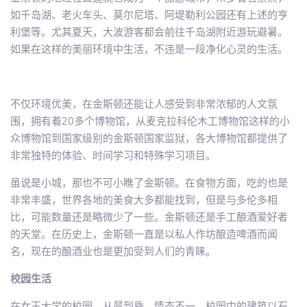
如千岛湖、老火车头、莫尔尼塔、阿堤勒利公园还有上述的亨
利堡等。尤其夏天，大波游客都会前往千岛湖附近游玩避暑。
如果在这样的美丽环境中生活，不违是一段净化心灵的生活。
不仅环境优美，在金斯顿还能让人感受到非常浓郁的人文氛
围，拥有着20多个博物馆，从麦克拉科伦木工博物馆这样的小
众博物馆到国家级别的金斯顿国家监狱，各大博物馆都提供了
非常独特的体验、时间学习和特殊学习项目。
虽说是小城，那也不可小瞧了金斯顿。在食物方面，吃的也是
非常丰盛，世界各地的美食大多都能找到，但是与多伦多相
比，可能数量还是略微少了一些。金斯顿还是手工酿酒爱好者
的天堂。在历史上，金斯顿一直是以私人作坊酿造啤酒而闻
名，现在的酿酒业也是更加受到人们的青睐。
校园生活
在女王大学的校园，从晨到昏，情态不一。校园中的建筑以石