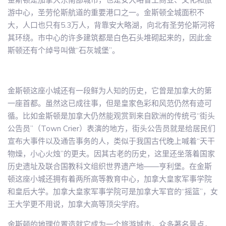
游中心，圣劳伦斯航道的重要港口之一。金斯顿全城面积不
大，人口也只有5.3万人，背靠安大略湖，向北有圣劳伦斯河将
其环绕。市中心的许多建筑都是白色石头堆砌起来的，因此金
斯顿还有个绰号叫做“石灰城堡”。
金斯顿这座小城还有一段鲜为人知的历史，它曾是加拿大的第
一座首都。虽然这已成往事，但是皇家色彩和风范仍然有迹可
循。比如金斯顿是加拿大仍然能观赏到来自欧洲的传统弓“街头
公告员”（Town Crier）表演的地方，街头公告员就是给居民们
宣布大事件以及通告事务的人，类似于我国古代晚上喊着“天干
物燥，小心火烛”的更夫。因其古老的历史，这里还坐落着国家
历史遗址及联合国教科文组织世界遗产地——亨利堡。在金斯
顿这座小城还拥有着两所高等教育中心，加拿大皇家军事学院
和皇后大学。加拿大皇家军事学院可是加拿大军官的“摇篮”，女
王大学更不用说，加拿大高等顶尖学府。
金斯顿的地理位置造就它成为一个旅游城市，众多著名景点，