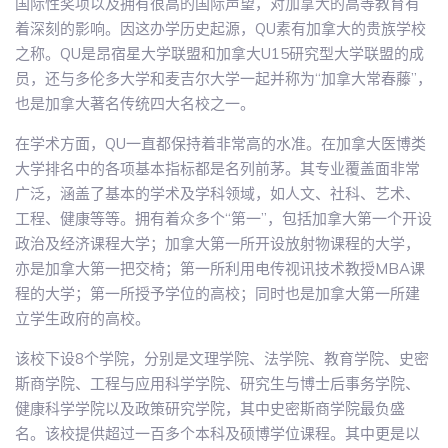
国际性奖项以及拥有很高的国际声望，对加拿大的高等教育有
着深刻的影响。因这办学历史起源，QU素有加拿大的贵族学校
之称。QU是昂宿星大学联盟和加拿大U15研究型大学联盟的成
员，还与多伦多大学和麦吉尔大学一起并称为“加拿大常春藤”，
也是加拿大著名传统四大名校之一。
在学术方面，QU一直都保持着非常高的水准。在加拿大医博类
大学排名中的各项基本指标都是名列前茅。其专业覆盖面非常
广泛，涵盖了基本的学术及学科领域，如人文、社科、艺术、
工程、健康等等。拥有着众多个“第一”，包括加拿大第一个开设
政治及经济课程大学；加拿大第一所开设放射物课程的大学，
亦是加拿大第一把交椅；第一所利用电传视讯技术教授MBA课
程的大学；第一所授予学位的高校；同时也是加拿大第一所建
立学生政府的高校。
该校下设8个学院，分别是文理学院、法学院、教育学院、史密
斯商学院、工程与应用科学学院、研究生与博士后事务学院、
健康科学学院以及政策研究学院，其中史密斯商学院最负盛
名。该校提供超过一百多个本科及硕博学位课程。其中更是以