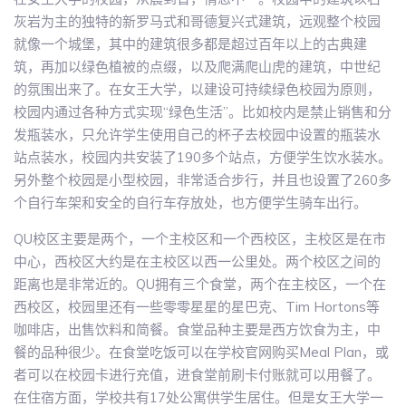
灰岩为主的独特的新罗马式和哥德复兴式建筑，远观整个校园
就像一个城堡，其中的建筑很多都是超过百年以上的古典建
筑，再加以绿色植被的点缀，以及爬满爬山虎的建筑，中世纪
的氛围出来了。在女王大学，以建设可持续绿色校园为原则，
校园内通过各种方式实现“绿色生活”。比如校内是禁止销售和分
发瓶装水，只允许学生使用自己的杯子去校园中设置的瓶装水
站点装水，校园内共安装了190多个站点，方便学生饮水装水。
另外整个校园是小型校园，非常适合步行，并且也设置了260多
个自行车架和安全的自行车存放处，也方便学生骑车出行。
QU校区主要是两个，一个主校区和一个西校区，主校区是在市
中心，西校区大约是在主校区以西一公里处。两个校区之间的
距离也是非常近的。QU拥有三个食堂，两个在主校区，一个在
西校区，校园里还有一些零零星星的星巴克、Tim Hortons等
咖啡店，出售饮料和简餐。食堂品种主要是西方饮食为主，中
餐的品种很少。在食堂吃饭可以在学校官网购买Meal Plan，或
者可以在校园卡进行充值，进食堂前刷卡付账就可以用餐了。
在住宿方面，学校共有17处公寓供学生居住。但是女王大学一