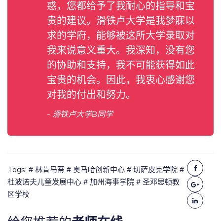
惑，您都给予了我耐心的指导和宝
贵的建议。滑铁卢大学是我梦寐以
求的学府，能够被这所大学录取对
我来说意义重大。我深知，没有您
的协助和支持，我不可能获得如此
宝贵的机会。因此，我衷心感谢您
对我的付出和努力。
- 滑铁卢大学B同学
Tags:
# 林肯马蒂
# 奥马哈创新中心
# 切萨皮克学院
#
杜波诺夫儿童发展中心
# 加州海事学院
# 圣邓思顿教
区学校