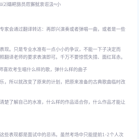
ā⑵孀耙旆员苊獬鱿衷诳汲≈小
专家会通过翻译转达：再即兴演奏或者弹唱一曲，或者是一些
表现。只是专业水准有一点小小的争议，不能一下子决定而
照翻译老师的要求表演即可。千万不要惊慌失措、面红耳赤。
老师喜欢考生唱什么样的歌，弹什么样的曲子
乐，所以就改变了原来的计划，把原来准备的古典歌曲临时改
清楚了解自己的水准，什么样的作品适合你，什么作品才能让
这些表现都是面试中的忌讳。虽然考场中只能提前1-2个人次