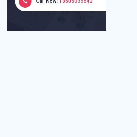
Call Now:
13505036642