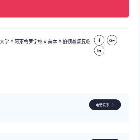
工大学
# 阿莱格罗学校
# 美本
# 伯顿基督复临
电话联系