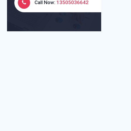
Call Now:
13505036642