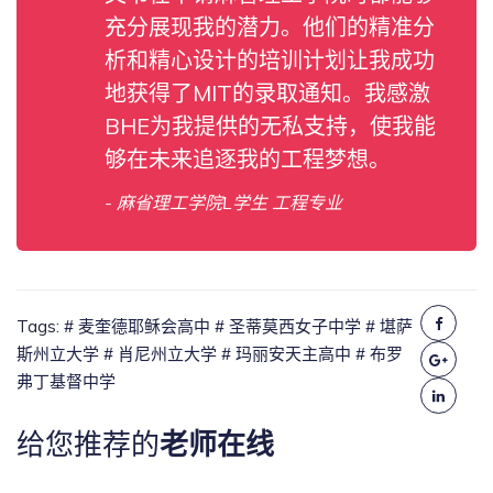
充分展现我的潜力。他们的精准分
析和精心设计的培训计划让我成功
地获得了MIT的录取通知。我感激
BHE为我提供的无私支持，使我能
够在未来追逐我的工程梦想。
- 麻省理工学院L学生 工程专业
Tags:
# 麦奎德耶稣会高中
# 圣蒂莫西女子中学
# 堪萨
斯州立大学
# 肖尼州立大学
# 玛丽安天主高中
# 布罗
弗丁基督中学
给您推荐的
老师在线