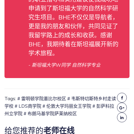
申请到了斯坦福大学的自然科学研
究生项目。BHE不仅仅是导航者，
更是我的朋友和伙伴，共同见证了
我留学路上的成长和收获。感谢
BHE，我期待着在斯坦福展开新的
学术旅程。
- 斯坦福大学W同学 自然科学专业
Tags:
# 雷明顿学院墨比尔校区
# 韦斯特切斯特乡村走读
学校
# LDS商学院
# 伦敦大学玛丽女王学院
# 彭萨科拉
州立学院
# 布朗马基学院萨莱纳校区
给您推荐的
老师在线