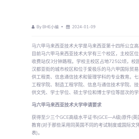
By BHE小编
2024-01-09
马六甲马来西亚技术大学是马来西亚第十四所公立高
目前马六甲马来西亚技术大学有三个校区，主校区位于美
收费站仅3分钟路程。学校主校区占地725公顷，
汉都亚街的城市校区和位于爱极乐的马六甲国际贸易
供工程类、信息通信技术和管理学科的专业教育。七
工程学院、制造工程学院、信息与通信技术学院、技
供文凭、学士学位、硕士学位和博士学位等层次的学
马六甲马来西亚技术大学申请要求
获得至少三个GCE高级水平证书(GCE―A级)原件(
教育(对于那些采用同英国不同的考试制度或国际文
表)。