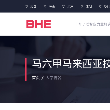
美国
海南
北京
沈阳
厦
十年 / 以专业力量
马六甲马来西亚
首页
大学排名