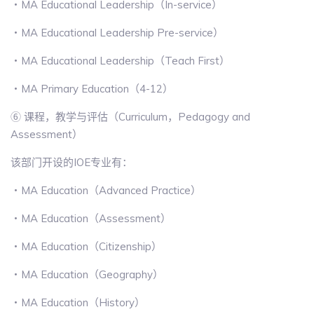
・MA Educational Leadership（In-service）
・MA Educational Leadership Pre-service）
・MA Educational Leadership（Teach First）
・MA Primary Education（4-12）
⑥ 课程，教学与评估（Curriculum，Pedagogy and
Assessment）
该部门开设的IOE专业有：
・MA Education（Advanced Practice）
・MA Education（Assessment）
・MA Education（Citizenship）
・MA Education（Geography）
・MA Education（History）