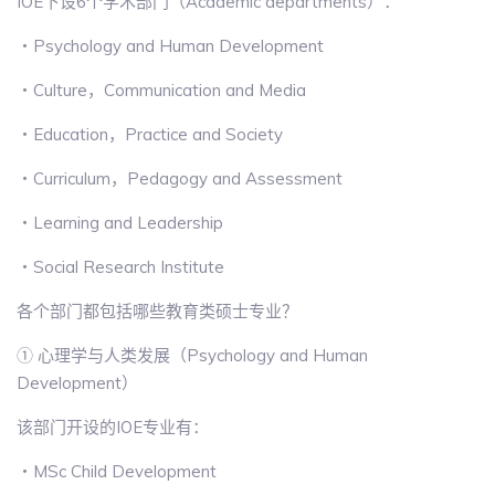
IOE下设6个学术部门（Academic departments）：
・Psychology and Human Development
・Culture，Communication and Media
・Education，Practice and Society
・Curriculum，Pedagogy and Assessment
・Learning and Leadership
・Social Research Institute
各个部门都包括哪些教育类硕士专业？
① 心理学与人类发展（Psychology and Human
Development）
该部门开设的IOE专业有：
・MSc Child Development