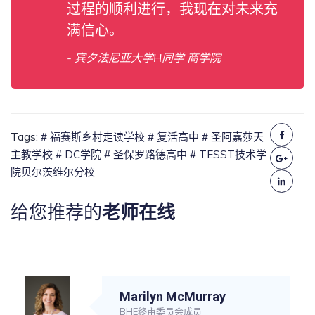
过程的顺利进行，我现在对未来充
满信心。
- 宾夕法尼亚大学H同学 商学院
Tags:
# 福赛斯乡村走读学校
# 复活高中
# 圣阿嘉莎天
主教学校
# DC学院
# 圣保罗路德高中
# TESST技术学
院贝尔茨维尔分校
给您推荐的
老师在线
Marilyn McMurray
BHE终审委员会成员