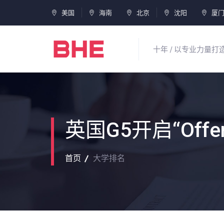
美国
海南
北京
沈阳
厦
十年 / 以专业力量
英国G5开启“Of
首页
大学排名