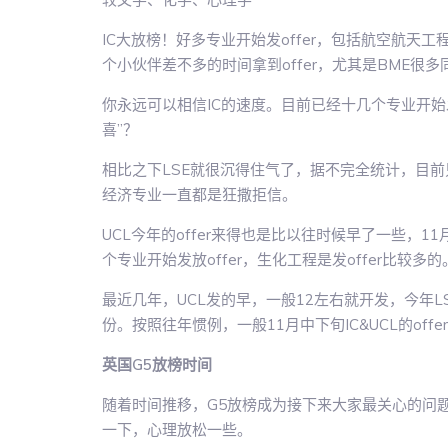
IC大放榜！好多专业开始发offer，包括航空航
个小伙伴差不多的时间拿到offer，尤其是BME很多
你永远可以相信IC的速度。目前已经十几个专业开始发
喜”？
相比之下LSE就很沉得住气了，据不完全统计，目前
经济专业一直都是狂撒拒信。
UCL今年的offer来得也是比以往时候早了一些，1
个专业开始发放offer，生化工程是发offer比较多的
最近几年，UCL发的早，一般12左右就开发，今年LS
份。按照往年惯例，一般11月中下旬IC&UCL的of
英国G5放榜时间
随着时间推移，G5放榜成为接下来大家最关心的问题，
一下，心理放松一些。