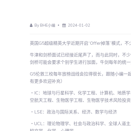
By BHE小编
2024-01-02
英国G5超级精英大学近期开启“Offer掉落”模式
牛津和剑桥面试已经接近尾声了，而与此同时，不少
剑桥可能会要求个别学生进行加面，牛剑每年的统一
G5伦敦三校每年放榜战线会拉得很长，跟随小编一起
有更多欢迎补充）
・IC：地球与行星科学、化学工程、计算机、地质
空航天工程、生物医学工程、生物医学技术风险投资
・LSE：政治与国际关系、经济、数学与经济
・UCL：理论物理学、社会与政治科学、全球人道
较文学、化学、心理学