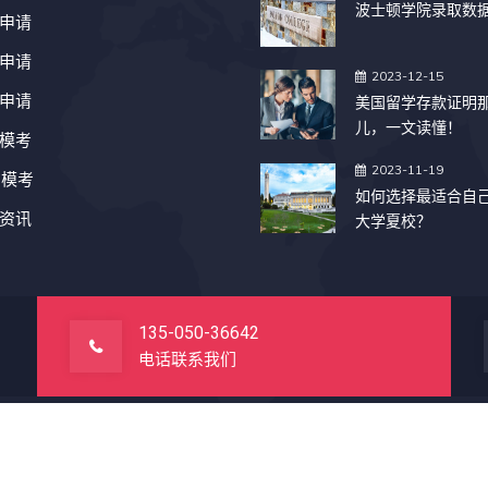
波士顿学院录取数
申请
申请
2023-12-15
申请
美国留学存款证明
儿，一文读懂！
模考
2023-11-19
T模考
如何选择最适合自
资讯
大学夏校？
135-050-36642
电话联系我们
网站首页
友情链接
免责声明
精彩TAG
渠道合作
3-2027
BHEVIP.COM
. All rights reserved. -网站面数据来源于：
Schoolok