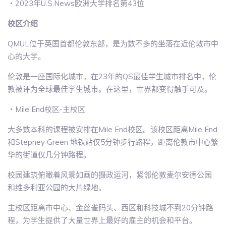
・2023年U.S.News欧洲大学排名第43位
校区介绍
QMUL位于英国首都伦敦东部，是为数不多的坐落在近伦敦市中
心的大学。
伦敦是一座国际化城市，在23年的QS最佳学生城市排名中，伦
敦被评为全球最佳学生城市。在这里，世界都变得触手可及。
・Mile End校区-主校区
大多数本科的课程被安排在Mile End校区。该校区距离Mile End
和Stepney Green 地铁站仅5分钟步行路程，距离伦敦市中心繁
华的街道仅几分钟路程。
校园建筑俯瞰着风景如画的摄政运河，紧邻伦敦麦尔安德公园
和维多利亚公园的大片绿地。
主校区距离市中心、金丝雀码头、西区和科技城不到20分钟路
程，为学生提供了大量世界上最好的雇主的机会和平台。