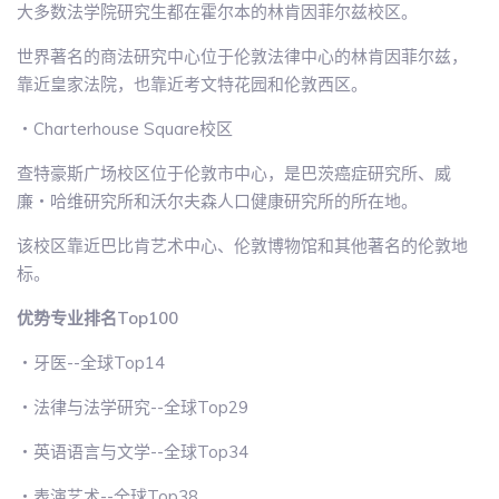
大多数法学院研究生都在霍尔本的林肯因菲尔兹校区。
世界著名的商法研究中心位于伦敦法律中心的林肯因菲尔兹，
靠近皇家法院，也靠近考文特花园和伦敦西区。
・Charterhouse Square校区
查特豪斯广场校区位于伦敦市中心，是巴茨癌症研究所、威
廉・哈维研究所和沃尔夫森人口健康研究所的所在地。
该校区靠近巴比肯艺术中心、伦敦博物馆和其他著名的伦敦地
标。
优势专业排名Top100
・牙医--全球Top14
・法律与法学研究--全球Top29
・英语语言与文学--全球Top34
・表演艺术--全球Top38