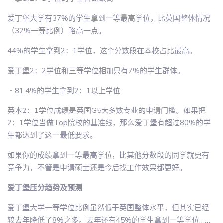
爱丁堡大学有37%的学生拿到一等最高学位，比英国整体情况
（32%一等比例）略高一点。
44%的学生拿到2：1学位，这个分数段在本校占比最高。
爱丁堡2：2学位和三等学位相加只有7%的学生群体。
・81.4%的学生拿到2：1以上学位
英本2：1学位成绩是英国G5大多数专业的申请门槛。如果把
2：1学位当做Top院校的基准线，那么爱丁堡有超过80%的学
生都达到了这一最低要求。
如果你的成绩拿到一等最高学位，比其他分数段的同学就更有
竞争力，不管是申请硕士还是今后找工作效果都更好。
爱丁堡压分趋势及预测
爱丁堡大学一等学位比例虽然低于英国整体水平，但其实已经
较去年降低了8%之多。去年还有45%的学生拿到一等学位……