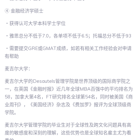
④ 金融经济学硕士
・获得认可大学本科学士学位
・雅思总分不低于7.0，各单项不低于6.5；托福总分不低于93
・需要提交GRE或GMAT成绩，如若有相关工作经验会对申请
有帮助
麦吉尔大学：
麦吉尔大学的Desautels管理学院是世界顶级的国际商学院之
一，在英国《金融时报》近几年全球MBA百强中的平均排名为
58，加拿大第4名，FT研究排名全球第54名，同时被美国《商
业周刊》，《美国经济》杂志及《费加罗》报评为全球顶级商
学院。
麦吉尔大学管理学院的毕业生对于全球性及跨文化问题具有高
度的敏感度和深刻的理解，这些优势也是全球知名雇主尤为看