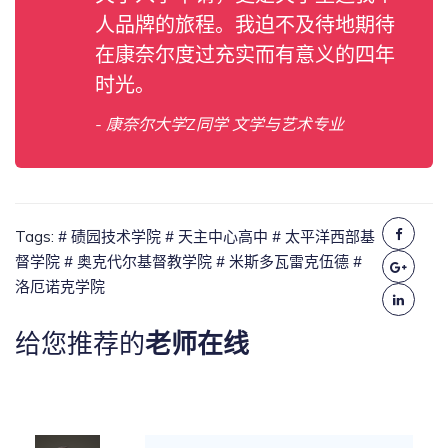
人品牌的旅程。我迫不及待地期待
在康奈尔度过充实而有意义的四年
时光。
- 康奈尔大学Z同学 文学与艺术专业
Tags:
# 碛园技术学院
# 天主中心高中
# 太平洋西部基
督学院
# 奥克代尔基督教学院
# 米斯多瓦雷克伍德
#
洛厄诺克学院
给您推荐的
老师在线