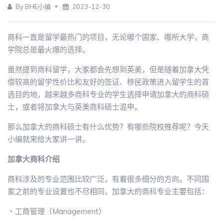
By BHE小编
2023-12-30
商科一直是留学最热门的项目，无论哪个国家、哪所大学，商
学院总是最火爆的选择。
虽然提到商科留学，大家都会先想到英美，但是随着加拿大凭
借较高的留学性价比和友好的签证、移民政策进入留学生的首
选目的地，越来越多商科专业的学生选择申请加拿大的商科硕
士，或者将加拿大与英美商科硕士混申。
那么加拿大的商科硕士有什么优势？有哪些院校推荐呢？今天
小编就来给大家讲一讲。
加拿大商科介绍
商科涉及的专业范围比较广泛，有着很多细分的方向。不同国
家之前的专业设置也不尽相同，加拿大的商科专业主要包括：
・工商管理（Management）