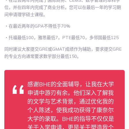
・在过去两年内完成了国际商务、CEMS、数字管理的本科学
位，并在四年内完成了商业分析。您可以在最后一年的学习期
间申请理学硕士课程。
・在最近两年的GPA不得低于70%
・托福最低100，雅思最低7，PTE最低70，多邻国最低125
同时建议大家提交GRE或GMAT成绩作为辅助，要求提交GRE
的专业方向通常要求数学部分最低150。
感谢BHE的全面辅导，让我在大学
申请中游刃有余。他们深入了解我
的文学与艺术背景，通过优化我的
个人陈述，使我成功获得了康奈尔
大学的录取。BHE的指导不仅仅是
关于入学申请，更是关于塑造我个