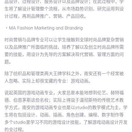
品设计、过程设计、服务设计以及品牌设计；在此过程中，学
生将了解设计管理整个流程，从市场趋势识别、研究运用到设
计过程，再到品牌推广、营销、产品回收。
・MA Fashion Marketing and Branding
时尚营销与品牌专业可以让学生接触到全球时尚品牌复杂营销
以及品牌推广所面临的挑战，培养了解以及创立时尚品牌所需
要的技能，用设计为先导的方案解决现代营销、管理方面的问
题。
除了纺织品和管理类两大王牌学科之外，南安还有一个经常被
人忽略、实际上却很宝藏的专业：游戏动画。
说起英国的游戏动画专业，大家总是本能地想到伦艺、赫特福
德、伯恩茅斯这些名校；实际上得益于温彻斯特的传统艺术教
学方式，南安的游戏动画专业也是以studio的教学模式为主，学
生将在包括设计、动画、插画、角色创建、编程、数字制作等
多个studio里学习不同的游戏设计技能，了解游戏动画设计开发
的全过程。