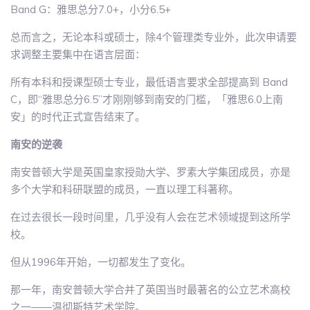
Band G：雅思总分7.0+，小分6.5+
总而言之，无论本科或硕士，除4个管理类专业外，此次申请要
求调整主要集中在语言层面：
所有本科和授课型硕士专业，最低语言要求全部提高到 Band
C，即“雅思总分6.5”才刚刚够到南安的门槛，「雅思6.0上南
安」的时代正式宣告结束了。
南安的逆袭
南安普顿大学是英国皇家授勋大学、罗素大学集团成员，亦是
多个大学和科研联盟的成员，一直以理工科著称。
在过去很长一段时间里，几乎没有人会在艺术领域提到这所学
校。
但从1996年开始，一切都发生了变化。
那一年，南安普顿大学合并了英国当时最著名的公立艺术高校
之一――温彻斯特艺术学院。