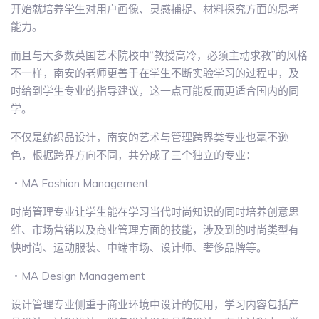
开始就培养学生对用户画像、灵感捕捉、材料探究方面的思考
能力。
而且与大多数英国艺术院校中“教授高冷，必须主动求教”的风格
不一样，南安的老师更善于在学生不断实验学习的过程中，及
时给到学生专业的指导建议，这一点可能反而更适合国内的同
学。
不仅是纺织品设计，南安的艺术与管理跨界类专业也毫不逊
色，根据跨界方向不同，共分成了三个独立的专业：
・MA Fashion Management
时尚管理专业让学生能在学习当代时尚知识的同时培养创意思
维、市场营销以及商业管理方面的技能，涉及到的时尚类型有
快时尚、运动服装、中端市场、设计师、奢侈品牌等。
・MA Design Management
设计管理专业侧重于商业环境中设计的使用，学习内容包括产