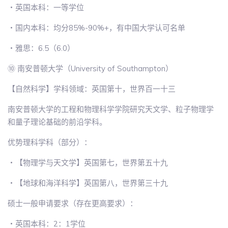
・英国本科：一等学位
・国内本科：均分85%-90%+，有中国大学认可名单
・雅思：6.5（6.0）
⑩ 南安普顿大学（University of Southampton）
【自然科学】学科领域：英国第十，世界百一十三
南安普顿大学的工程和物理科学学院研究天文学、粒子物理学
和量子理论基础的前沿学科。
优势理科学科（部分）：
・【物理学与天文学】英国第七，世界第五十九
・【地球和海洋科学】英国第八，世界第三十九
硕士一般申请要求（存在更高要求）：
・英国本科：2：1学位