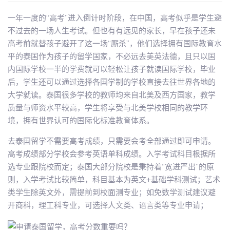
一年一度的“高考”进入倒计时阶段，在中国，高考似乎是学生避
不过去的一场人生考试。但也有有远见的家长，早在孩子还未
高考前就替孩子避开了这一场“厮杀”，他们选择拥有国际教育水
平的泰国作为孩子的留学国家，不必远去美英法德，且只以国
内国际学校一半的学费就可以轻松让孩子就读国际学校，毕业
后，学生还可以通过选择各国学制的学校直接去往世界各地的
大学就读。泰国很多学校的教师均来自北美及西方国家，教学
质量与师资水平较高，学生将享受与北美学校相同的教学环
境，拥有世界认可的国际化标准教育体系。
去泰国留学不需要高考成绩，只需要会考全部通过即可申请。
高考成绩部分学校会参考英语单科成绩。入学考试科目根据所
选专业跟院校而定；泰国大部分院校是秉持着“宽进严出”的原
则，入学考试比较简单，科目基本为英文+基础学科测试；艺术
类学生除英文外，需提前到校面测专业；如免数学测试建议避
开商科，理工科专业，可选择人文类、语言类等专业申请；