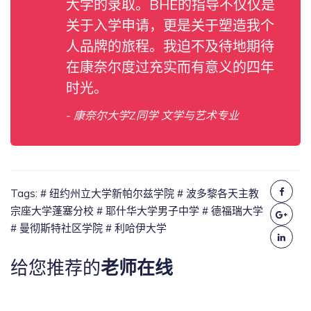
大学的录取。BHE的指导不仅仅是
关于入学申请，更是关于塑造我个
人品牌的旅程。我迫不及待地期待
在康奈尔度过充实而有意义的四年
时光。
- 康奈尔大学Z同学 文学与艺术专业
Tags:
# 纽约州立大学新帕尔兹学院
# 波多黎各天主教
宗座大学蓬塞分校
# 耶什华大学男子中学
# 德福瑞大学
# 曼彻斯特社区学院
# 利哈伊大学
给您推荐的
老师在线