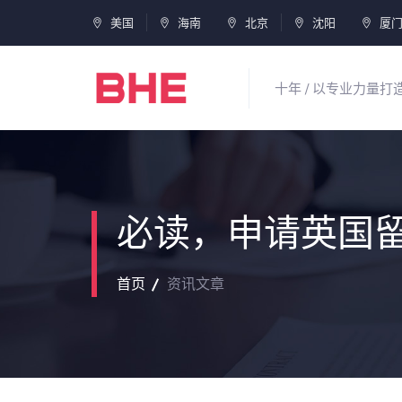
美国
海南
北京
沈阳
厦
十年 / 以专业力量
必读，申请英国
首页
资讯文章