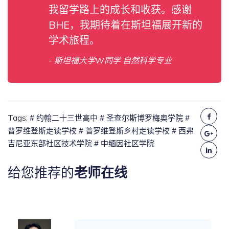
我留学路上的成长和收获。感谢
BHE，我期待着在斯坦福展开新的
学术旅程。
- 斯坦福大学W同学 自然科学专业
Tags:
# 约翰二十三世高中
# 圣查尔斯博罗梅奥学院
#
普罗维登斯走读学校
# 普罗维登斯乡村走读学校
# 西弗
吉尼亚东部社区技术学院
# 中缅因社区学院
给您推荐的
老师在线