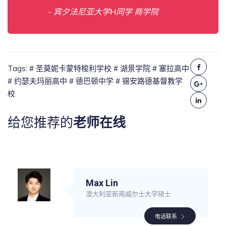
- 宾夕法尼亚大学H同学 商学院
Tags:
# 圣莫妮卡蒙特梭利学校
# 湖景学院
# 塞拉高中
# 约瑟夫玛丽高中
# 德巴顿中学
# 锡安路德基督教学
校
给您推荐的
老师在线
Max Lin
澳大利亚新南威尔士大学硕士
电话联系