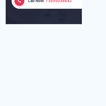
Call Now:
13505036642