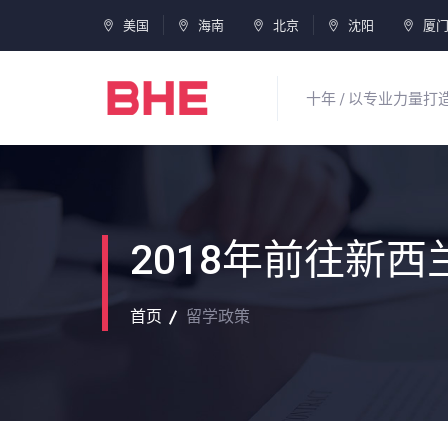
美国
海南
北京
沈阳
厦
十年 / 以专业力量
2018年前往新
首页
留学政策